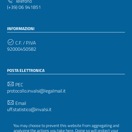
Telefono
(+39) 06 941851
INFORMAZIONI
C.F. / P.IVA
92000450582
POSTA ELETTRONICA
PEC
protocollo.invalsi@legalmail.it
Email
uff.statistico@invalsi.it
Email
You may choose to prevent this website from aggregating and
restituzione.dati@invalsi.it
analyzing the actions you take here. Doing so will protect your