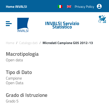
Vai ai contenuti
Vai al menu di navigazione
Home INVALSI
Privacy Policy
Vai al footer
INVALSI Servizio
Attiva / disattiva la navigazione
Statistico
Home
/
Catalogo dati
/
Microdati Campione G05 2012-13
Macrotipologia
Open data
Tipo di Dato
Campione
Open Data
Grado di Istruzione
Grado 5