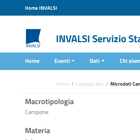
Vai ai contenuti
Home INVALSI
Vai al menu di navigazione
Vai al footer
INVALSI Servizio Sta
Home
Eventi
Dati
Chi sia
Home
/
Catalogo dati
/
Microdati Ca
Macrotipologia
Campione
Materia