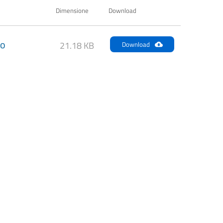
Dimensione
Download
no
21.18 KB
Download