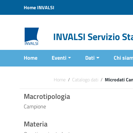
Vai ai contenuti
Home INVALSI
Vai al menu di navigazione
Vai al footer
INVALSI Servizio Sta
Home
Eventi
Dati
Chi sia
Home
/
Catalogo dati
/
Microdati Ca
Macrotipologia
Campione
Materia