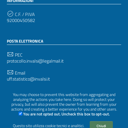
INFORMAZIONI
C.F. / P.IVA
92000450582
POSTA ELETTRONICA
PEC
protocollo.invalsi@legalmail.it
Email
uff.statistico@invalsi.it
Email
You may choose to prevent this website from aggregating and
restituzione.dati@invalsi.it
analyzing the actions you take here. Doing so will protect your
privacy, but will also prevent the owner from learning from your
actions and creating a better experience for you and other users.
You are not opted out. Uncheck this box to opt-out.
SEGUICI SU
Questo sito utilizza cookie tecnici e analitici.
Chiudi