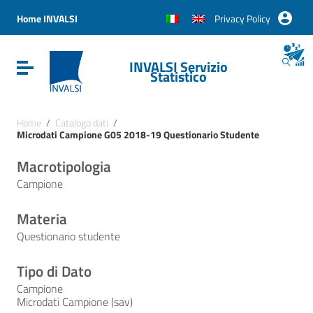
Vai ai contenuti
Vai al menu di navigazione
Home INVALSI
Privacy Policy
Vai al footer
INVALSI Servizio
Attiva / disattiva la navigazione
Statistico
Home
/
Catalogo dati
/
Microdati Campione G05 2018-19 Questionario Studente
Macrotipologia
Campione
Materia
Questionario studente
Tipo di Dato
Campione
Microdati Campione (sav)