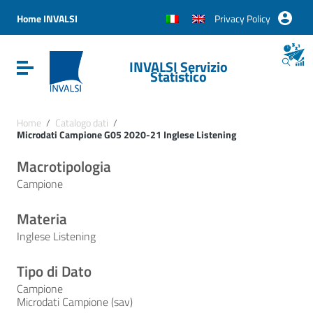
Vai ai contenuti
Vai al menu di navigazione
Home INVALSI
Privacy Policy
Vai al footer
INVALSI Servizio
Attiva / disattiva la navigazione
Statistico
Home
/
Catalogo dati
/
Microdati Campione G05 2020-21 Inglese Listening
Macrotipologia
Campione
Materia
Inglese Listening
Tipo di Dato
Campione
Microdati Campione (sav)