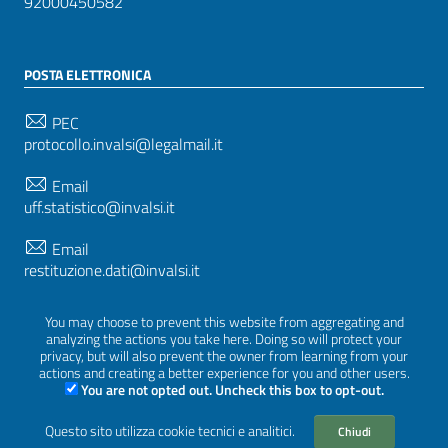
92000450582
POSTA ELETTRONICA
PEC
protocollo.invalsi@legalmail.it
Email
uff.statistico@invalsi.it
Email
restituzione.dati@invalsi.it
You may choose to prevent this website from aggregating and
analyzing the actions you take here. Doing so will protect your
SEGUICI SU
privacy, but will also prevent the owner from learning from your
actions and creating a better experience for you and other users.
You are not opted out. Uncheck this box to opt-out.
Questo sito utilizza cookie tecnici e analitici.
Sezione Link Utili
Chiudi
Privacy
|
Cookie policy
|
Crediti
|
Tema grafico
ItaliaWP2