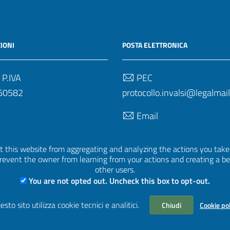
IONI
POSTA ELETTRONICA
 P.IVA
PEC
50582
protocollo.invalsi@legalmail.
Email
uff.statistico@invalsi.it
 this website from aggregating and analyzing the actions you take h
Email
 prevent the owner from learning from your actions and creating a b
restituzione.dati@invalsi.it
other users.
You are not opted out. Uncheck this box to opt-out.
esto sito utilizza cookie tecnici e analitici.
Chiudi
Cookie po
| Basato sul
Prototipo per siti PA di AgID