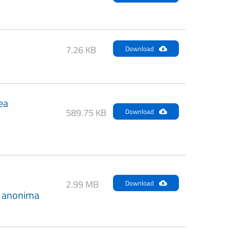
7.26 KB
Download
ea
589.75 KB
Download
2.99 MB
Download
_anonima