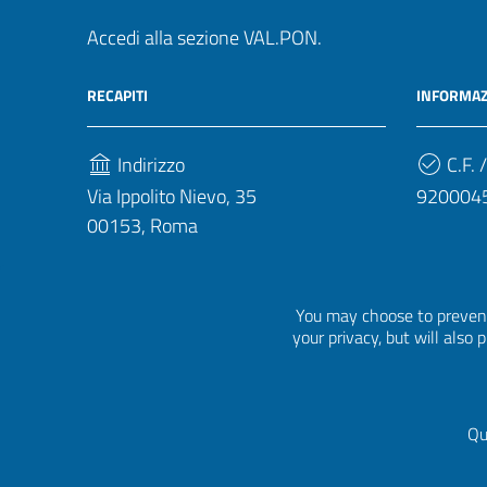
Accedi alla sezione VAL.PON.
RECAPITI
INFORMAZ
Indirizzo
C.F. /
Via Ippolito Nievo, 35
920004
00153, Roma
Telefono
(+39) 06 941851
You may choose to prevent
your privacy, but will also
Qu
Sezione Link Utili
Privacy
|
Cookie policy
|
Crediti
|
Tema grafico
ItaliaWP2