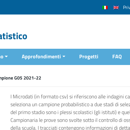
Pri
tistico
mo
Approfondimenti
Progetti
FAQ
mpione G05 2021-22
I Microdati (in formato csv) si riferiscono alle indagini 
seleziona un campione probabilistico a due stadi di selezi
del primo stadio sono i plessi scolastici (gli istituti) e q
Campionaria le prove sono svolte sotto il controllo di os
della scuola. I tracciati contengono informazioni di dettag