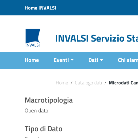
Vai ai contenuti
Home INVALSI
Vai al menu di navigazione
Vai al footer
INVALSI Servizio Sta
Home
Eventi
Dati
Chi sia
Home
/
Catalogo dati
/
Microdati Ca
Macrotipologia
Open data
Tipo di Dato