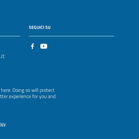
SEGUICI SU
it
ere. Doing so will protect
etter experience for you and
licy