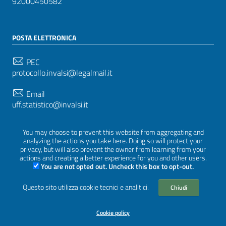
92000450582
POSTA ELETTRONICA
PEC
protocollo.invalsi@legalmail.it
Email
uff.statistico@invalsi.it
Email
You may choose to prevent this website from aggregating and
restituzione.dati@invalsi.it
analyzing the actions you take here. Doing so will protect your
privacy, but will also prevent the owner from learning from your
actions and creating a better experience for you and other users.
You are not opted out. Uncheck this box to opt-out.
SEGUICI SU
Questo sito utilizza cookie tecnici e analitici.
Chiudi
Cookie policy
Sezione Link Utili
Privacy
|
Cookie policy
|
Crediti
|
Tema grafico
ItaliaWP2