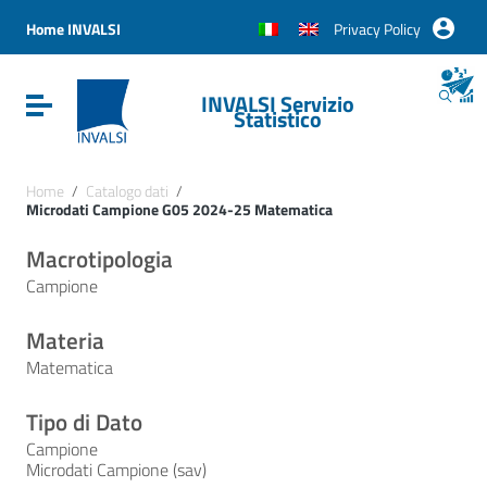
Vai ai contenuti
Vai al menu di navigazione
Home INVALSI
Privacy Policy
Vai al footer
INVALSI Servizio
Attiva / disattiva la navigazione
Statistico
Home
/
Catalogo dati
/
Microdati Campione G05 2024-25 Matematica
Macrotipologia
Campione
Materia
Matematica
Tipo di Dato
Campione
Microdati Campione (sav)