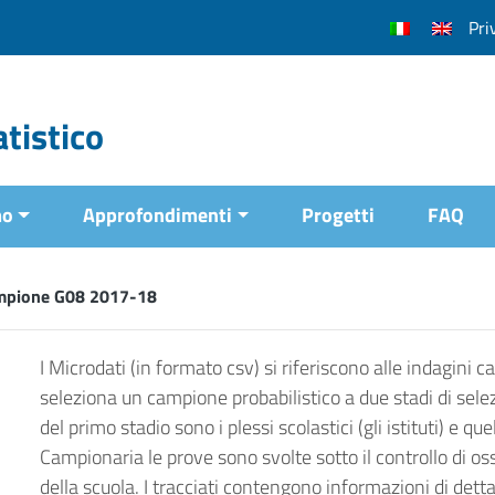
Pri
tistico
mo
Approfondimenti
Progetti
FAQ
mpione G08 2017-18
I Microdati (in formato csv) si riferiscono alle indagini 
seleziona un campione probabilistico a due stadi di selezi
del primo stadio sono i plessi scolastici (gli istituti) e q
Campionaria le prove sono svolte sotto il controllo di os
della scuola. I tracciati contengono informazioni di dettag