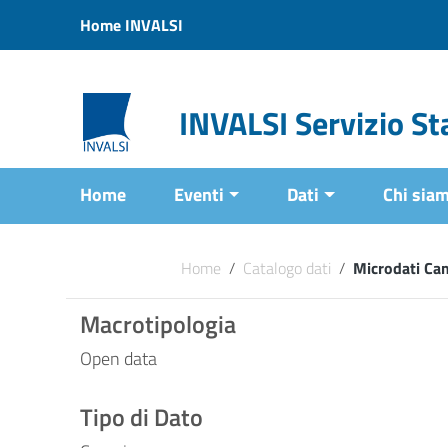
Vai ai contenuti
Home INVALSI
Vai al menu di navigazione
Vai al footer
INVALSI Servizio Sta
Home
Eventi
Dati
Chi sia
Home
/
Catalogo dati
/
Microdati Ca
Macrotipologia
Open data
Tipo di Dato