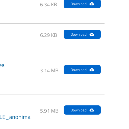
6.34 KB
Download
6.29 KB
Download
ea
3.14 MB
Download
5.91 MB
Download
LE_anonima