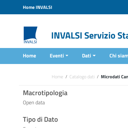
Vai ai contenuti
Home INVALSI
Vai al menu di navigazione
Vai al footer
INVALSI Servizio Sta
Home
Eventi
Dati
Chi sia
Home
/
Catalogo dati
/
Microdati Ca
Macrotipologia
Open data
Tipo di Dato