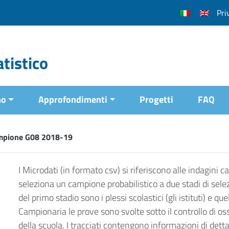
Pri
tistico
mo
Approfondimenti
Progetti
FAQ
mpione G08 2018-19
I Microdati (in formato csv) si riferiscono alle indagini 
seleziona un campione probabilistico a due stadi di selezi
del primo stadio sono i plessi scolastici (gli istituti) e q
Campionaria le prove sono svolte sotto il controllo di os
della scuola. I tracciati contengono informazioni di dettag