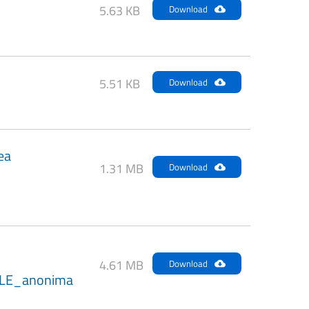
5.63 KB
Download
5.51 KB
Download
ea
1.31 MB
Download
4.61 MB
Download
LE_anonima