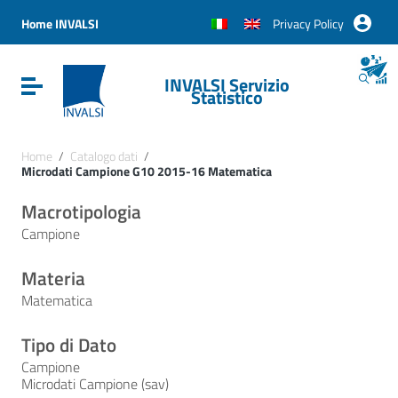
Vai ai contenuti
Vai al menu di navigazione
Home INVALSI
Privacy Policy
Vai al footer
INVALSI Servizio
Attiva / disattiva la navigazione
Statistico
Home
/
Catalogo dati
/
Microdati Campione G10 2015-16 Matematica
Macrotipologia
Campione
Materia
Matematica
Tipo di Dato
Campione
Microdati Campione (sav)