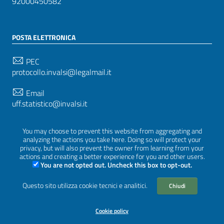
92000450582
POSTA ELETTRONICA
PEC
protocollo.invalsi@legalmail.it
Email
uff.statistico@invalsi.it
Email
You may choose to prevent this website from aggregating and
restituzione.dati@invalsi.it
analyzing the actions you take here. Doing so will protect your
privacy, but will also prevent the owner from learning from your
actions and creating a better experience for you and other users.
You are not opted out. Uncheck this box to opt-out.
SEGUICI SU
Questo sito utilizza cookie tecnici e analitici.
Chiudi
Cookie policy
Sezione Link Utili
Privacy
|
Cookie policy
|
Crediti
|
Tema grafico
ItaliaWP2