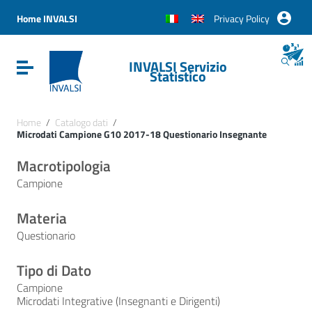
Vai ai contenuti
Vai al menu di navigazione
Home INVALSI
Privacy Policy
Vai al footer
INVALSI Servizio
Attiva / disattiva la navigazione
Statistico
Home
/
Catalogo dati
/
Microdati Campione G10 2017-18 Questionario Insegnante
Macrotipologia
Campione
Materia
Questionario
Tipo di Dato
Campione
Microdati Integrative (Insegnanti e Dirigenti)