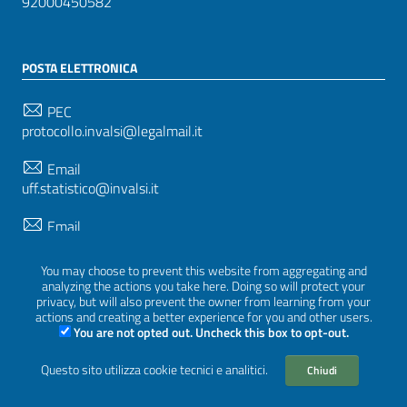
92000450582
POSTA ELETTRONICA
PEC
protocollo.invalsi@legalmail.it
Email
uff.statistico@invalsi.it
Email
restituzione.dati@invalsi.it
You may choose to prevent this website from aggregating and
analyzing the actions you take here. Doing so will protect your
privacy, but will also prevent the owner from learning from your
SEGUICI SU
actions and creating a better experience for you and other users.
You are not opted out. Uncheck this box to opt-out.
Questo sito utilizza cookie tecnici e analitici.
Chiudi
Sezione Link Utili
Privacy
|
Cookie policy
|
Crediti
|
Tema grafico
ItaliaWP2