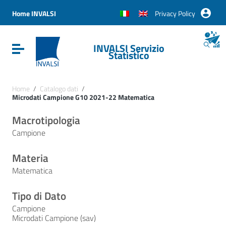
Vai ai contenuti
Vai al menu di navigazione
Home INVALSI
Privacy Policy
Vai al footer
INVALSI Servizio
Attiva / disattiva la navigazione
Statistico
Home
/
Catalogo dati
/
Microdati Campione G10 2021-22 Matematica
Macrotipologia
Campione
Materia
Matematica
Tipo di Dato
Campione
Microdati Campione (sav)