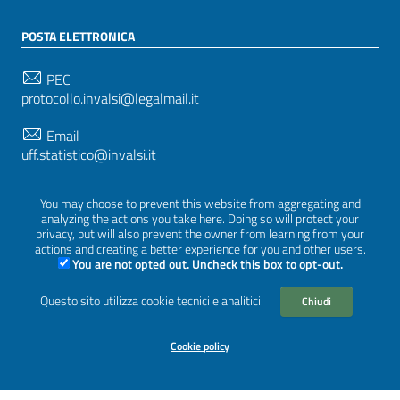
POSTA ELETTRONICA
PEC
protocollo.invalsi@legalmail.it
Email
uff.statistico@invalsi.it
Email
You may choose to prevent this website from aggregating and
restituzione.dati@invalsi.it
analyzing the actions you take here. Doing so will protect your
privacy, but will also prevent the owner from learning from your
actions and creating a better experience for you and other users.
You are not opted out. Uncheck this box to opt-out.
SEGUICI SU
Questo sito utilizza cookie tecnici e analitici.
Chiudi
Cookie policy
Sezione Link Utili
Privacy
|
Cookie policy
|
Crediti
|
Tema grafico
ItaliaWP2
| Basato sul
Prototipo per siti PA di AgID