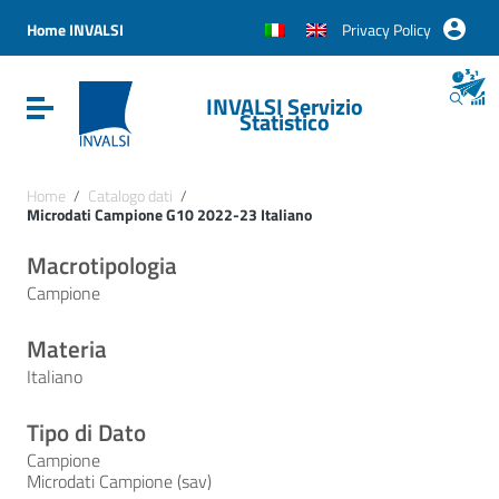
Vai ai contenuti
Vai al menu di navigazione
Home INVALSI
Privacy Policy
Vai al footer
INVALSI Servizio
Attiva / disattiva la navigazione
Statistico
Home
/
Catalogo dati
/
Microdati Campione G10 2022-23 Italiano
Macrotipologia
Campione
Materia
Italiano
Tipo di Dato
Campione
Microdati Campione (sav)