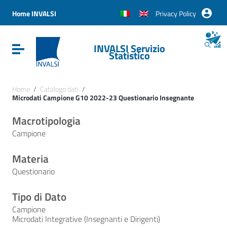
Vai ai contenuti
Vai al menu di navigazione
Home INVALSI
Privacy Policy
Vai al footer
INVALSI Servizio
Attiva / disattiva la navigazione
Statistico
Home
/
Catalogo dati
/
Microdati Campione G10 2022-23 Questionario Insegnante
Macrotipologia
Campione
Materia
Questionario
Tipo di Dato
Campione
Microdati Integrative (Insegnanti e Dirigenti)