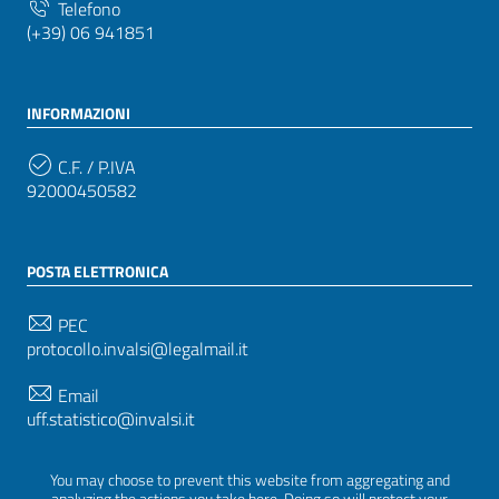
Telefono
(+39) 06 941851
INFORMAZIONI
C.F. / P.IVA
92000450582
POSTA ELETTRONICA
PEC
protocollo.invalsi@legalmail.it
Email
uff.statistico@invalsi.it
Email
You may choose to prevent this website from aggregating and
restituzione.dati@invalsi.it