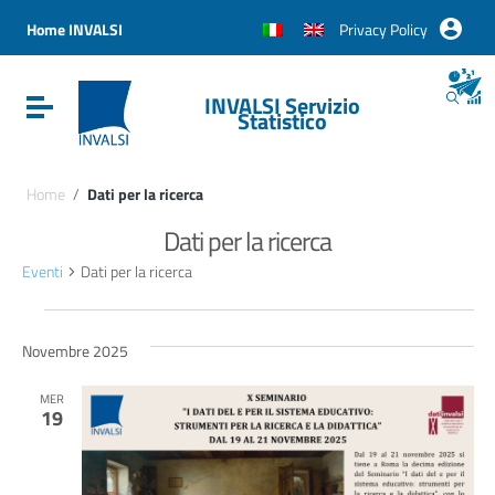
Vai ai contenuti
Vai al menu di navigazione
Home INVALSI
Privacy Policy
Vai al footer
INVALSI Servizio
Attiva / disattiva la navigazione
Statistico
Home
/
Dati per la ricerca
Dati per la ricerca
Eventi
Dati per la ricerca
Eventi
Novembre 2025
MER
19