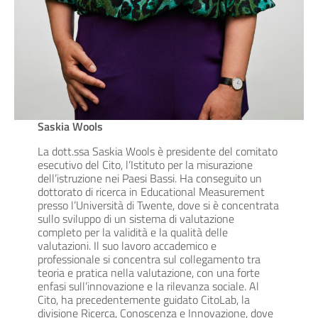
Saskia Wools
La dott.ssa Saskia Wools è presidente del comitato
esecutivo del Cito, l’Istituto per la misurazione
dell’istruzione nei Paesi Bassi. Ha conseguito un
dottorato di ricerca in Educational Measurement
presso l’Università di Twente, dove si è concentrata
sullo sviluppo di un sistema di valutazione
completo per la validità e la qualità delle
valutazioni. Il suo lavoro accademico e
professionale si concentra sul collegamento tra
teoria e pratica nella valutazione, con una forte
enfasi sull’innovazione e la rilevanza sociale. Al
Cito, ha precedentemente guidato CitoLab, la
divisione Ricerca, Conoscenza e Innovazione, dove