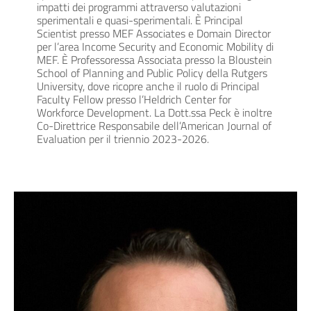
impatti dei programmi attraverso valutazioni
sperimentali e quasi-sperimentali. È Principal
Scientist presso MEF Associates e Domain Director
per l’area Income Security and Economic Mobility di
MEF. È Professoressa Associata presso la Bloustein
School of Planning and Public Policy della Rutgers
University, dove ricopre anche il ruolo di Principal
Faculty Fellow presso l’Heldrich Center for
Workforce Development. La Dott.ssa Peck è inoltre
Co-Direttrice Responsabile dell’American Journal of
Evaluation per il triennio 2023-2026.