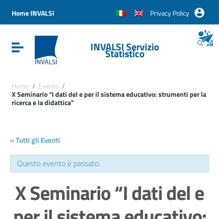
Vai ai contenuti
Vai al menu di navigazione
Home INVALSI
Privacy Policy
Vai al footer
INVALSI Servizio
Attiva / disattiva la navigazione
Statistico
Home
/
Evento
/
X Seminario “I dati del e per il sistema educativo: strumenti per la
ricerca e la didattica”
« Tutti gli Eventi
Questo evento è passato.
X Seminario “I dati del e
per il sistema educativo: