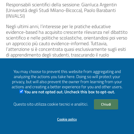
Responsabili scientifici della sessione: Gianluca Argentin
(Università degli Studi Milano-Bicocca), Paolo Barabanti
(INVALSI)
Negli ultimi anni, l’interesse per le pratiche educative
evidence-based ha acquisito crescente rilevanza nel dibattito
scientifico e nelle politiche scolastiche, orientandosi poi verso
un approccio più cauto evidence-informed. Tuttavia,
l’attenzione si è concentrata quasi esclusivamente sugli esiti
di apprendimento degli studenti, trascurando il ruolo
fondamentale degli insegnanti e la loro condizione
professionale come componente fondamentale nella
You may choose to prevent this website from aggregating and
produzione e nell’utilizzo di evidenze. Per comprendere
analyzing the actions you take here. Doing so will protect your
questa trasformazione, si dovrebbe andare oltre le
privacy, but will also prevent the owner from learning from your
rappresentazioni normative o stereotipate degli insegnanti e
actions and creating a better experience for you and other users.
indagare i fattori che caratterizzano la loro identità
You are not opted out. Uncheck this box to opt-out.
professionale e la loro esperienza, quali la motivazione,
l’autoefficacia, il benessere professionale, le competenze
Questo sito utilizza cookie tecnici e analitici.
Chiudi
percepite e le pratiche didattiche.
In questo scenario, un approccio evidence-informed alla
Cookie policy
professione docente non si limita a misurare “cosa funziona”
nell’insegnamento,
…
Leggi di più