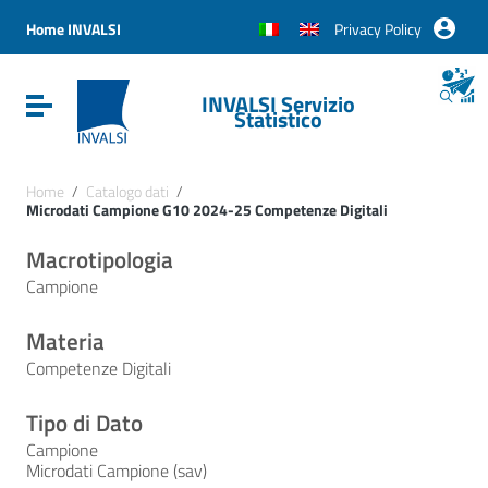
Vai ai contenuti
Vai al menu di navigazione
Home INVALSI
Privacy Policy
Vai al footer
INVALSI Servizio
Attiva / disattiva la navigazione
Statistico
Home
/
Catalogo dati
/
Microdati Campione G10 2024-25 Competenze Digitali
Macrotipologia
Campione
Materia
Competenze Digitali
Tipo di Dato
Campione
Microdati Campione (sav)