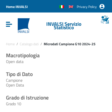
Vai ai contenuti
Vai al menu di navigazione
Home INVALSI
Privacy Policy
Vai al footer
INVALSI Servizio
Attiva / disattiva la navigazione
Statistico
Home
/
Catalogo dati
/
Microdati Campione G10 2024-25
Macrotipologia
Open data
Tipo di Dato
Campione
Open Data
Grado di Istruzione
Grado 10