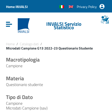
Vai ai contenuti
Vai al menu di navigazione
Home INVALSI
Privacy Policy
Vai al footer
INVALSI Servizio
Attiva / disattiva la navigazione
Statistico
Home
/
Catalogo dati
/
Microdati Campione G13 2022-23 Questionario Studente
Macrotipologia
Campione
Materia
Questionario studente
Tipo di Dato
Campione
Microdati Campione (sav)