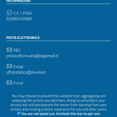
INFORMAZIONI
C.F. / P.IVA
92000450582
POSTA ELETTRONICA
PEC
protocollo.invalsi@legalmail.it
Email
uff.statistico@invalsi.it
Email
restituzione.dati@invalsi.it
You may choose to prevent this website from aggregating and
analyzing the actions you take here. Doing so will protect your
privacy, but will also prevent the owner from learning from your
SEGUICI SU
actions and creating a better experience for you and other users.
You are not opted out. Uncheck this box to opt-out.