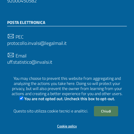
92000450582
POSTA ELETTRONICA
PEC
protocollo.invalsi@legalmail.it
Email
uff.statistico@invalsi.it
Email
You may choose to prevent this website from aggregating and
restituzione.dati@invalsi.it
analyzing the actions you take here. Doing so will protect your
privacy, but will also prevent the owner from learning from your
actions and creating a better experience for you and other users.
You are not opted out. Uncheck this box to opt-out.
SEGUICI SU
Questo sito utilizza cookie tecnici e analitici.
Chiudi
Cookie policy
Sezione Link Utili
Privacy
|
Cookie policy
|
Crediti
|
Tema grafico
ItaliaWP2