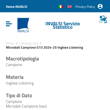
Vai ai contenuti
Vai al menu di navigazione
Home INVALSI
Privacy Policy
Vai al footer
INVALSI Servizio
Attiva / disattiva la navigazione
Statistico
Home
/
Catalogo dati
/
Microdati Campione G13 2024-25 Inglese Listening
Macrotipologia
Campione
Materia
Inglese Listening
Tipo di Dato
Campione
Microdati Campione (sav)