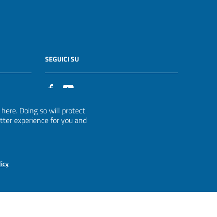
SEGUICI SU
it
ere. Doing so will protect
etter experience for you and
licy