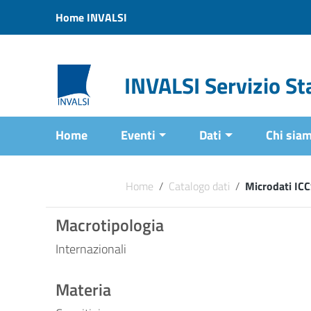
Vai ai contenuti
Home INVALSI
Vai al menu di navigazione
Vai al footer
INVALSI Servizio Sta
Home
Eventi
Dati
Chi sia
Home
/
Catalogo dati
/
Microdati IC
Macrotipologia
Internazionali
Materia