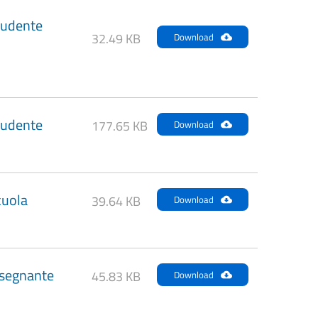
tudente
32.49 KB
Download
tudente
177.65 KB
Download
cuola
39.64 KB
Download
nsegnante
45.83 KB
Download