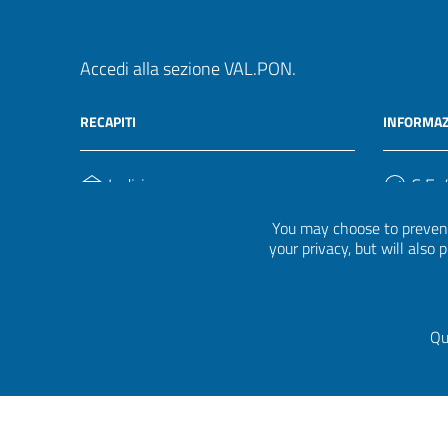
Accedi alla sezione VAL.PON.
RECAPITI
INFORMAZ
Indirizzo
C.F. /
Via Ippolito Nievo, 35
920004
You may choose to prevent
00153, Roma
your privacy, but will also
Telefono
(+39) 06 941851
Qu