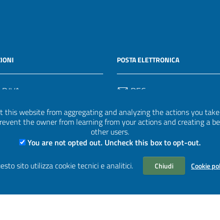
IONI
POSTA ELETTRONICA
 P.IVA
PEC
50582
protocollo.invalsi@legalmail.
 this website from aggregating and analyzing the actions you take h
 prevent the owner from learning from your actions and creating a b
Email
other users.
uff.statistico@invalsi.it
You are not opted out. Uncheck this box to opt-out.
Email
esto sito utilizza cookie tecnici e analitici.
Chiudi
Cookie po
restituzione.dati@invalsi.it