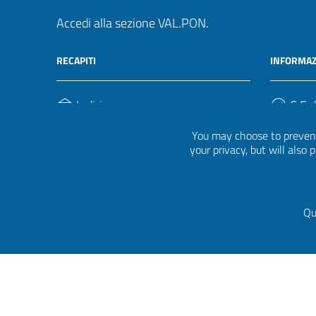
Accedi alla sezione VAL.PON.
RECAPITI
INFORMAZ
Indirizzo
C.F. /
Via Ippolito Nievo, 35
920004
You may choose to prevent
00153, Roma
your privacy, but will also
Telefono
(+39) 06 941851
Qu
Sezione Link Utili
Privacy
|
Cookie policy
|
Crediti
|
Tema grafico
ItaliaWP2