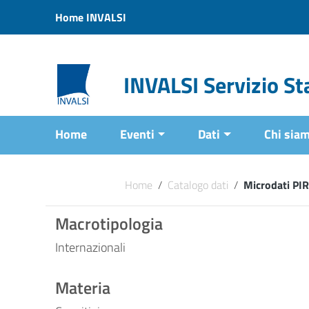
Vai ai contenuti
Home INVALSI
Vai al menu di navigazione
Vai al footer
INVALSI Servizio Sta
Home
Eventi
Dati
Chi sia
Home
/
Catalogo dati
/
Microdati PI
Macrotipologia
Internazionali
Materia