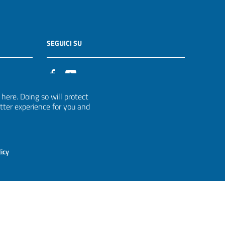
SEGUICI SU
it
ere. Doing so will protect
etter experience for you and
licy