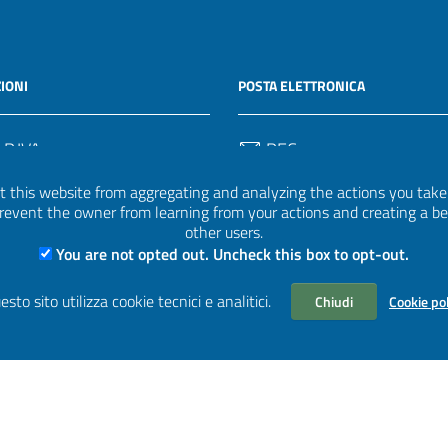
IONI
POSTA ELETTRONICA
 P.IVA
PEC
50582
protocollo.invalsi@legalmail.
 this website from aggregating and analyzing the actions you take h
 prevent the owner from learning from your actions and creating a b
Email
other users.
uff.statistico@invalsi.it
You are not opted out. Uncheck this box to opt-out.
Email
esto sito utilizza cookie tecnici e analitici.
Chiudi
Cookie po
restituzione.dati@invalsi.it
| Basato sul
Prototipo per siti PA di AgID