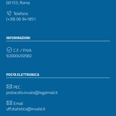
00153, Roma
Telefono
(+39) 06 941851
INFORMAZIONI
C.F. / P.IVA
92000450582
POSTA ELETTRONICA
PEC
protocollo.invalsi@legalmail.it
Email
uff.statistico@invalsi.it