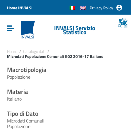
Vai ai contenuti
Vai al menu di navigazione
Home INVALSI
Privacy Policy
Vai al footer
INVALSI Servizio
Attiva / disattiva la navigazione
Statistico
Home
/
Catalogo dati
/
Microdati Popolazione Comunali G02 2016-17 Italiano
Macrotipologia
Popolazione
Materia
Italiano
Tipo di Dato
Microdati Comunali
Popolazione