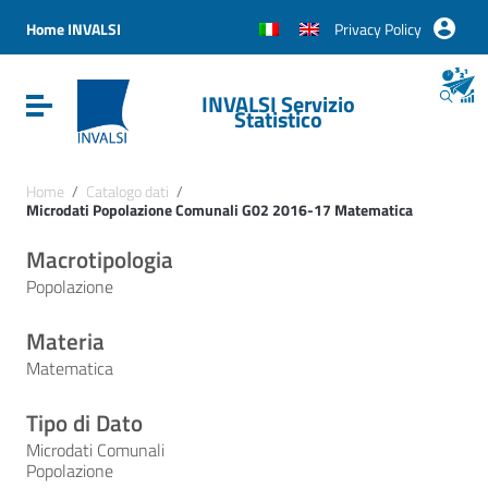
Vai ai contenuti
Vai al menu di navigazione
Home INVALSI
Privacy Policy
Vai al footer
INVALSI Servizio
Attiva / disattiva la navigazione
Statistico
Home
/
Catalogo dati
/
Microdati Popolazione Comunali G02 2016-17 Matematica
Macrotipologia
Popolazione
Materia
Matematica
Tipo di Dato
Microdati Comunali
Popolazione