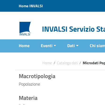
Vai ai contenuti
Home INVALSI
Vai al menu di navigazione
Vai al footer
INVALSI Servizio Sta
Home
Eventi
Dati
Chi sia
Home
/
Catalogo dati
/
Microdati Po
Macrotipologia
Popolazione
Materia