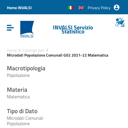
Vai ai contenuti
Vai al menu di navigazione
Home INVALSI
Privacy Policy
Vai al footer
INVALSI Servizio
Attiva / disattiva la navigazione
Statistico
Home
/
Catalogo dati
/
Microdati Popolazione Comunali G02 2021-22 Matematica
Macrotipologia
Popolazione
Materia
Matematica
Tipo di Dato
Microdati Comunali
Popolazione