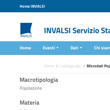
Vai ai contenuti
Home INVALSI
Vai al menu di navigazione
Vai al footer
INVALSI Servizio Sta
Home
Eventi
Dati
Chi sia
Home
/
Catalogo dati
/
Microdati Po
Macrotipologia
Popolazione
Materia