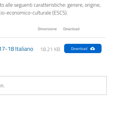
otto alle seguenti caratteristiche: genere, origine,
socio-economico-culturale (ESCS).
Dimensione
Download
7-18 Italiano
18.21 KB
Download
in.