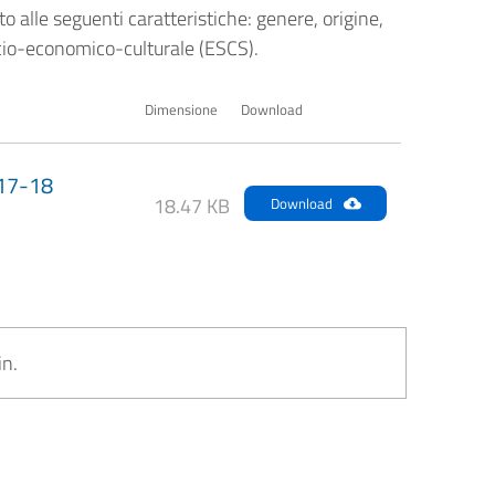
otto alle seguenti caratteristiche: genere, origine,
socio-economico-culturale (ESCS).
Dimensione
Download
017-18
18.47 KB
Download
in.