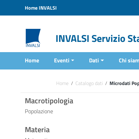
Vai ai contenuti
Home INVALSI
Vai al menu di navigazione
Vai al footer
INVALSI Servizio Sta
Home
Eventi
Dati
Chi sia
Home
/
Catalogo dati
/
Microdati Po
Macrotipologia
Popolazione
Materia