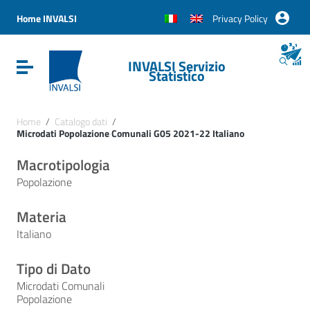
Vai ai contenuti
Vai al menu di navigazione
Home INVALSI
Privacy Policy
Vai al footer
INVALSI Servizio
Attiva / disattiva la navigazione
Statistico
Home
/
Catalogo dati
/
Microdati Popolazione Comunali G05 2021-22 Italiano
Macrotipologia
Popolazione
Materia
Italiano
Tipo di Dato
Microdati Comunali
Popolazione