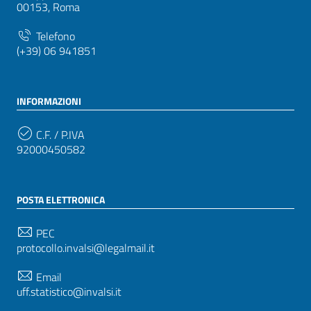
00153, Roma
Telefono
(+39) 06 941851
INFORMAZIONI
C.F. / P.IVA
92000450582
POSTA ELETTRONICA
PEC
protocollo.invalsi@legalmail.it
Email
uff.statistico@invalsi.it