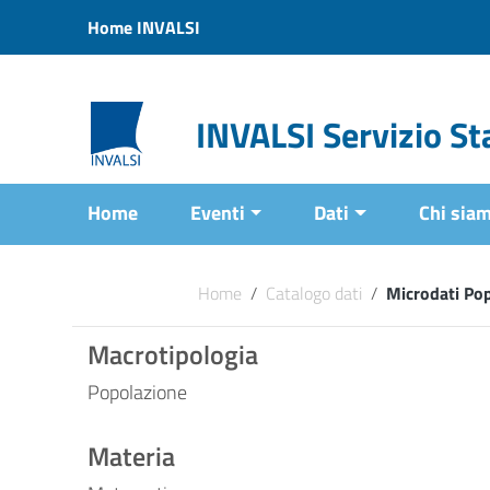
Vai ai contenuti
Home INVALSI
Vai al menu di navigazione
Vai al footer
INVALSI Servizio Sta
Home
Eventi
Dati
Chi sia
Home
/
Catalogo dati
/
Microdati Po
Macrotipologia
Popolazione
Materia