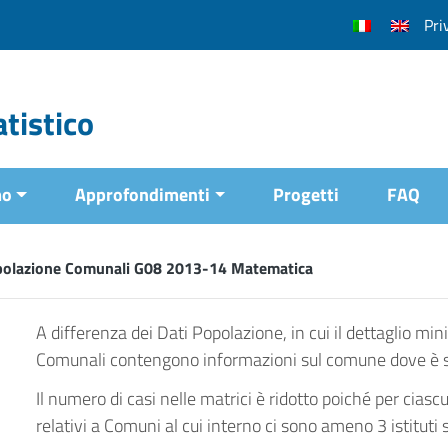
Pri
tistico
mo
Approfondimenti
Progetti
FAQ
polazione Comunali G08 2013-14 Matematica
A differenza dei Dati Popolazione, in cui il dettaglio min
Comunali contengono informazioni sul comune dove è situ
Il numero di casi nelle matrici è ridotto poiché per ciasc
relativi a Comuni al cui interno ci sono ameno 3 istituti s