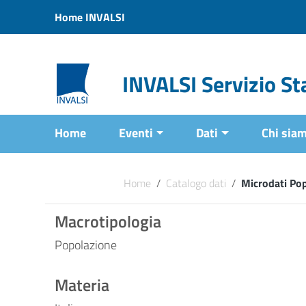
Vai ai contenuti
Home INVALSI
Vai al menu di navigazione
Vai al footer
INVALSI Servizio Sta
Home
Eventi
Dati
Chi sia
Home
/
Catalogo dati
/
Microdati Po
Macrotipologia
Popolazione
Materia