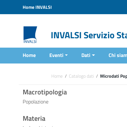
Vai ai contenuti
Home INVALSI
Vai al menu di navigazione
Vai al footer
INVALSI Servizio Sta
Home
Eventi
Dati
Chi sia
Home
/
Catalogo dati
/
Microdati Po
Macrotipologia
Popolazione
Materia