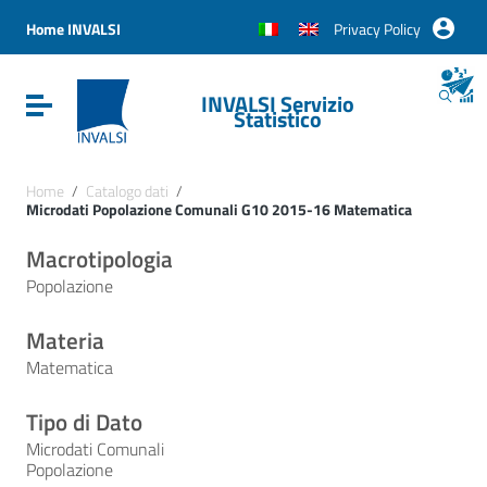
Vai ai contenuti
Vai al menu di navigazione
Home INVALSI
Privacy Policy
Vai al footer
INVALSI Servizio
Attiva / disattiva la navigazione
Statistico
Home
/
Catalogo dati
/
Microdati Popolazione Comunali G10 2015-16 Matematica
Macrotipologia
Popolazione
Materia
Matematica
Tipo di Dato
Microdati Comunali
Popolazione