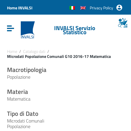
Vai ai contenuti
Vai al menu di navigazione
Home INVALSI
Privacy Policy
Vai al footer
INVALSI Servizio
Attiva / disattiva la navigazione
Statistico
Home
/
Catalogo dati
/
Microdati Popolazione Comunali G10 2016-17 Matematica
Macrotipologia
Popolazione
Materia
Matematica
Tipo di Dato
Microdati Comunali
Popolazione