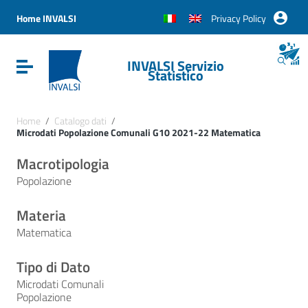
Vai ai contenuti
Vai al menu di navigazione
Home INVALSI
Privacy Policy
Vai al footer
INVALSI Servizio
Attiva / disattiva la navigazione
Statistico
Home
/
Catalogo dati
/
Microdati Popolazione Comunali G10 2021-22 Matematica
Macrotipologia
Popolazione
Materia
Matematica
Tipo di Dato
Microdati Comunali
Popolazione