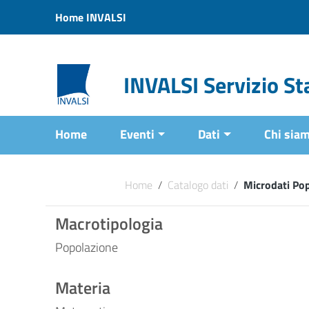
Vai ai contenuti
Home INVALSI
Vai al menu di navigazione
Vai al footer
INVALSI Servizio Sta
Home
Eventi
Dati
Chi sia
Home
/
Catalogo dati
/
Microdati Po
Macrotipologia
Popolazione
Materia