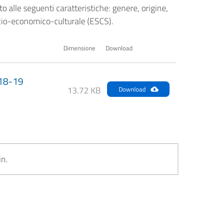
otto alle seguenti caratteristiche: genere, origine,
socio-economico-culturale (ESCS).
Dimensione
Download
018-19
13.72 KB
Download
in.