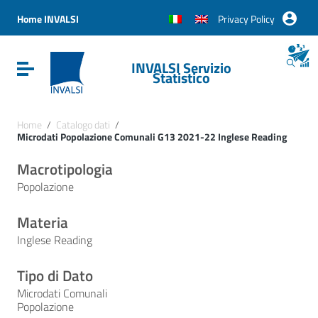
Vai ai contenuti
Vai al menu di navigazione
Home INVALSI
Privacy Policy
Vai al footer
INVALSI Servizio
Attiva / disattiva la navigazione
Statistico
Home
/
Catalogo dati
/
Microdati Popolazione Comunali G13 2021-22 Inglese Reading
Macrotipologia
Popolazione
Materia
Inglese Reading
Tipo di Dato
Microdati Comunali
Popolazione