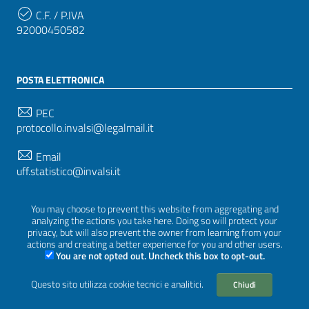
C.F. / P.IVA
92000450582
POSTA ELETTRONICA
PEC
protocollo.invalsi@legalmail.it
Email
uff.statistico@invalsi.it
Email
You may choose to prevent this website from aggregating and
restituzione.dati@invalsi.it
analyzing the actions you take here. Doing so will protect your
privacy, but will also prevent the owner from learning from your
actions and creating a better experience for you and other users.
You are not opted out. Uncheck this box to opt-out.
SEGUICI SU
Questo sito utilizza cookie tecnici e analitici.
Chiudi