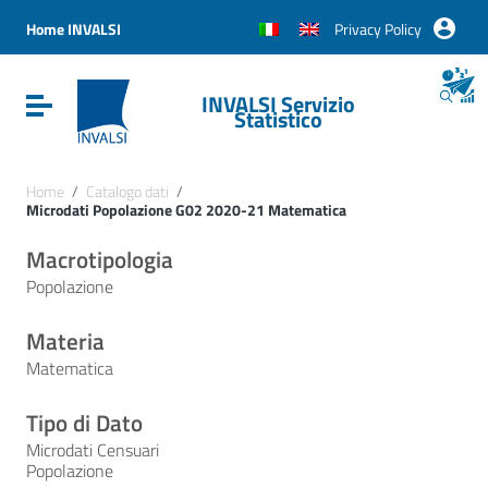
Vai ai contenuti
Vai al menu di navigazione
Home INVALSI
Privacy Policy
Vai al footer
INVALSI Servizio
Attiva / disattiva la navigazione
Statistico
Home
/
Catalogo dati
/
Microdati Popolazione G02 2020-21 Matematica
Macrotipologia
Popolazione
Materia
Matematica
Tipo di Dato
Microdati Censuari
Popolazione