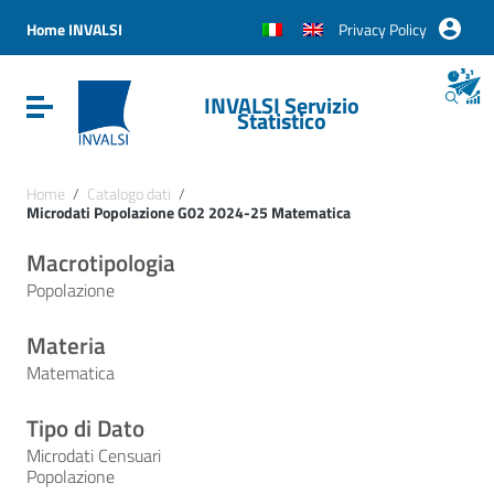
Vai ai contenuti
Vai al menu di navigazione
Home INVALSI
Privacy Policy
Vai al footer
INVALSI Servizio
Attiva / disattiva la navigazione
Statistico
Home
/
Catalogo dati
/
Microdati Popolazione G02 2024-25 Matematica
Macrotipologia
Popolazione
Materia
Matematica
Tipo di Dato
Microdati Censuari
Popolazione