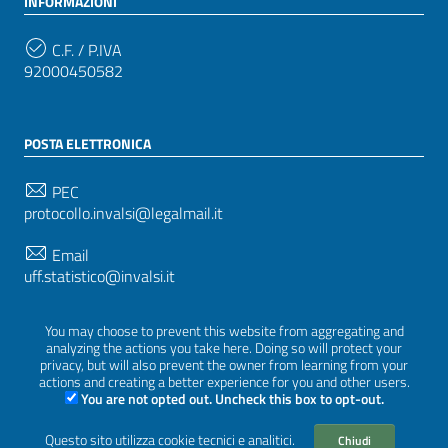
INFORMAZIONI
C.F. / P.IVA
92000450582
POSTA ELETTRONICA
PEC
protocollo.invalsi@legalmail.it
Email
uff.statistico@invalsi.it
Email
You may choose to prevent this website from aggregating and
restituzione.dati@invalsi.it
analyzing the actions you take here. Doing so will protect your
privacy, but will also prevent the owner from learning from your
actions and creating a better experience for you and other users.
You are not opted out. Uncheck this box to opt-out.
SEGUICI SU
Questo sito utilizza cookie tecnici e analitici.
Chiudi