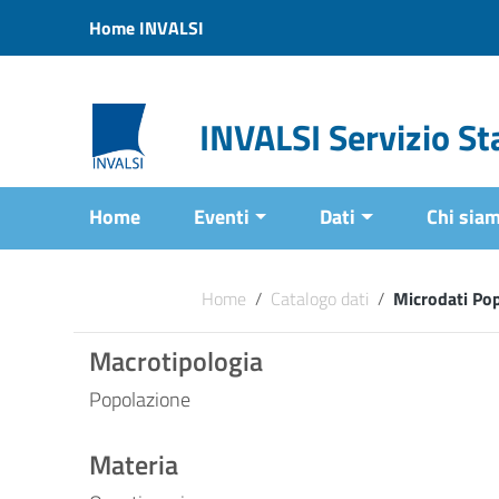
Vai ai contenuti
Home INVALSI
Vai al menu di navigazione
Vai al footer
INVALSI Servizio Sta
Home
Eventi
Dati
Chi sia
Home
/
Catalogo dati
/
Microdati Po
Macrotipologia
Popolazione
Materia