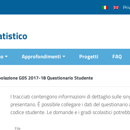
Pri
tistico
mo
Approfondimenti
Progetti
FAQ
polazione G05 2017-18 Questionario Studente
I tracciati contengono informazioni di dettaglio sulle sing
presentano. È possibile collegare i dati del questionario 
codice studente. Le domande e i gradi scolastici potrebber
File