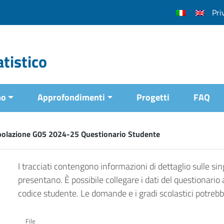
Pri
tistico
mo
Approfondimenti
Progetti
FAQ
polazione G05 2024-25 Questionario Studente
I tracciati contengono informazioni di dettaglio sulle sing
presentano. È possibile collegare i dati del questionario 
codice studente. Le domande e i gradi scolastici potrebber
File