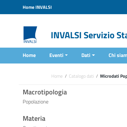
Vai ai contenuti
Home INVALSI
Vai al menu di navigazione
Vai al footer
INVALSI Servizio Sta
Home
Eventi
Dati
Chi sia
Home
/
Catalogo dati
/
Microdati Po
Macrotipologia
Popolazione
Materia