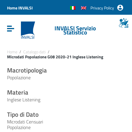
Vai ai contenuti
Vai al menu di navigazione
Home INVALSI
Privacy Policy
Vai al footer
INVALSI Servizio
Attiva / disattiva la navigazione
Statistico
Home
/
Catalogo dati
/
Microdati Popolazione G08 2020-21 Inglese Listening
Macrotipologia
Popolazione
Materia
Inglese Listening
Tipo di Dato
Microdati Censuari
Popolazione