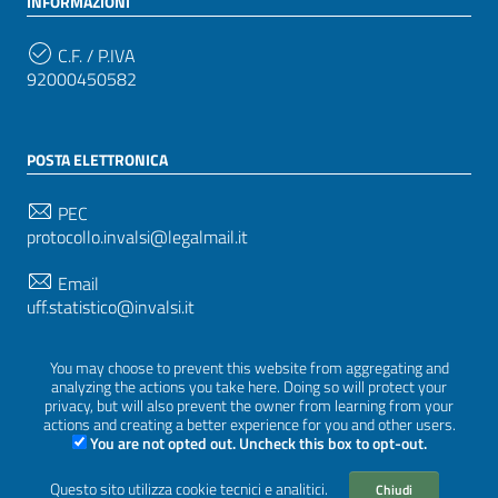
INFORMAZIONI
C.F. / P.IVA
92000450582
POSTA ELETTRONICA
PEC
protocollo.invalsi@legalmail.it
Email
uff.statistico@invalsi.it
Email
You may choose to prevent this website from aggregating and
restituzione.dati@invalsi.it
analyzing the actions you take here. Doing so will protect your
privacy, but will also prevent the owner from learning from your
actions and creating a better experience for you and other users.
You are not opted out. Uncheck this box to opt-out.
SEGUICI SU
Questo sito utilizza cookie tecnici e analitici.
Chiudi