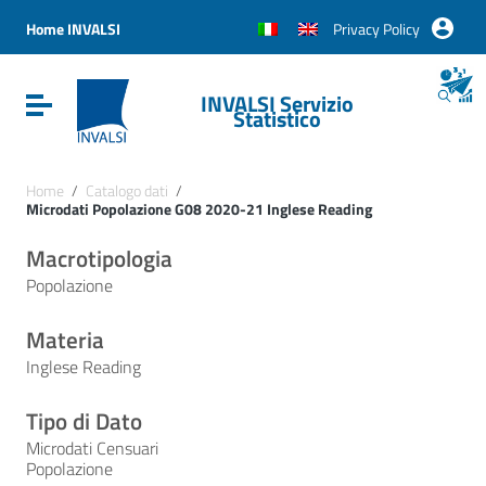
Vai ai contenuti
Vai al menu di navigazione
Home INVALSI
Privacy Policy
Vai al footer
INVALSI Servizio
Attiva / disattiva la navigazione
Statistico
Home
/
Catalogo dati
/
Microdati Popolazione G08 2020-21 Inglese Reading
Macrotipologia
Popolazione
Materia
Inglese Reading
Tipo di Dato
Microdati Censuari
Popolazione