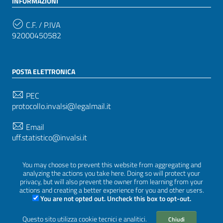
INFORMAZIONI
C.F. / P.IVA
92000450582
POSTA ELETTRONICA
PEC
protocollo.invalsi@legalmail.it
Email
uff.statistico@invalsi.it
Email
You may choose to prevent this website from aggregating and
restituzione.dati@invalsi.it
analyzing the actions you take here. Doing so will protect your
privacy, but will also prevent the owner from learning from your
actions and creating a better experience for you and other users.
You are not opted out. Uncheck this box to opt-out.
SEGUICI SU
Questo sito utilizza cookie tecnici e analitici.
Chiudi