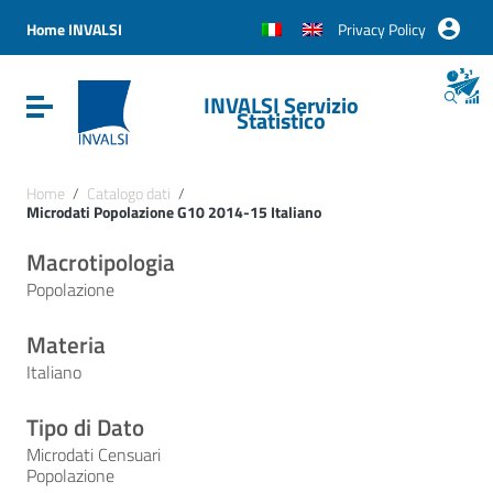
Vai ai contenuti
Vai al menu di navigazione
Home INVALSI
Privacy Policy
Vai al footer
INVALSI Servizio
Attiva / disattiva la navigazione
Statistico
Home
/
Catalogo dati
/
Microdati Popolazione G10 2014-15 Italiano
Macrotipologia
Popolazione
Materia
Italiano
Tipo di Dato
Microdati Censuari
Popolazione