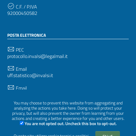
C.F. / P.IVA
92000450582
POSTA ELETTRONICA
PEC
protocollo.invalsi@legalmail.it
Email
uff.statistico@invalsi.it
Email
restituzione.dati@invalsi.it
You may choose to prevent this website from aggregating and
analyzing the actions you take here. Doing so will protect your
privacy, but will also prevent the owner from learning from your
SEGUICI SU
actions and creating a better experience for you and other users.
You are not opted out. Uncheck this box to opt-out.