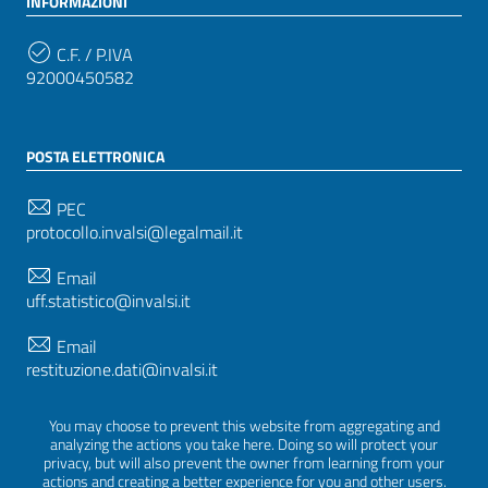
INFORMAZIONI
C.F. / P.IVA
92000450582
POSTA ELETTRONICA
PEC
protocollo.invalsi@legalmail.it
Email
uff.statistico@invalsi.it
Email
restituzione.dati@invalsi.it
You may choose to prevent this website from aggregating and
analyzing the actions you take here. Doing so will protect your
SEGUICI SU
privacy, but will also prevent the owner from learning from your
actions and creating a better experience for you and other users.