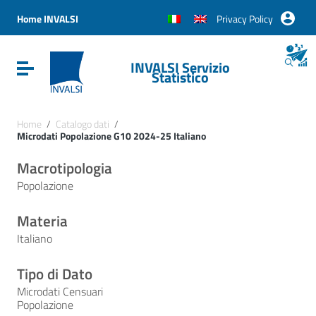
Vai ai contenuti
Vai al menu di navigazione
Home INVALSI
Privacy Policy
Vai al footer
INVALSI Servizio
Attiva / disattiva la navigazione
Statistico
Home
/
Catalogo dati
/
Microdati Popolazione G10 2024-25 Italiano
Macrotipologia
Popolazione
Materia
Italiano
Tipo di Dato
Microdati Censuari
Popolazione