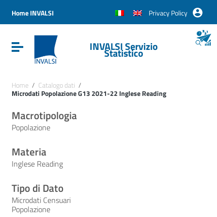
Vai ai contenuti
Vai al menu di navigazione
Home INVALSI
Privacy Policy
Vai al footer
INVALSI Servizio
Attiva / disattiva la navigazione
Statistico
Home
/
Catalogo dati
/
Microdati Popolazione G13 2021-22 Inglese Reading
Macrotipologia
Popolazione
Materia
Inglese Reading
Tipo di Dato
Microdati Censuari
Popolazione