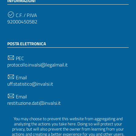
INFORMAZIONI
C.F. / P.IVA
92000450582
POSTA ELETTRONICA
PEC
protocollo.invalsi@legalmail.it
Email
uff.statistico@invalsi.it
Email
restituzione.dati@invalsi.it
You may choose to prevent this website from aggregating and
analyzing the actions you take here. Doing so will protect your
SEGUICI SU
privacy, but will also prevent the owner from learning from your
actions and creating a better experience for you and other users.