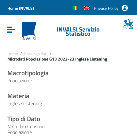
Vai ai contenuti
Vai al menu di navigazione
Home INVALSI
Privacy Policy
Vai al footer
INVALSI Servizio
Attiva / disattiva la navigazione
Statistico
Home
/
Catalogo dati
/
Microdati Popolazione G13 2022-23 Inglese Listening
Macrotipologia
Popolazione
Materia
Inglese Listening
Tipo di Dato
Microdati Censuari
Popolazione