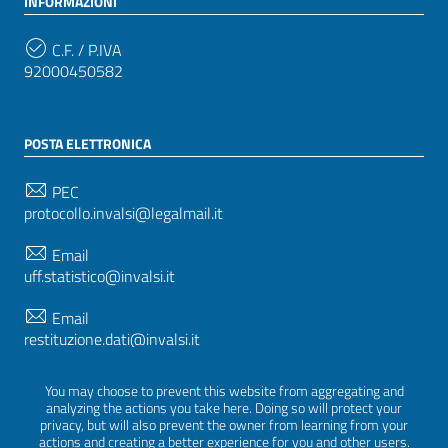
INFORMAZIONI
C.F. / P.IVA
92000450582
POSTA ELETTRONICA
PEC
protocollo.invalsi@legalmail.it
Email
uff.statistico@invalsi.it
Email
restituzione.dati@invalsi.it
You may choose to prevent this website from aggregating and
analyzing the actions you take here. Doing so will protect your
SEGUICI SU
privacy, but will also prevent the owner from learning from your
actions and creating a better experience for you and other users.