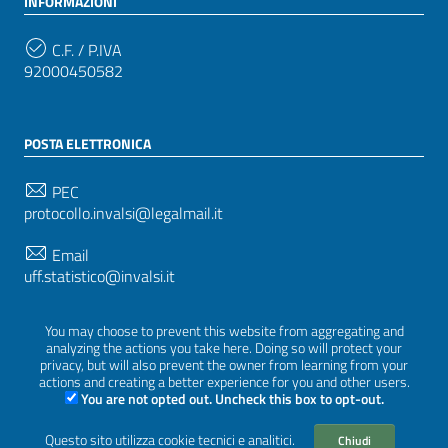
INFORMAZIONI
C.F. / P.IVA
92000450582
POSTA ELETTRONICA
PEC
protocollo.invalsi@legalmail.it
Email
uff.statistico@invalsi.it
Email
You may choose to prevent this website from aggregating and
restituzione.dati@invalsi.it
analyzing the actions you take here. Doing so will protect your
privacy, but will also prevent the owner from learning from your
actions and creating a better experience for you and other users.
You are not opted out. Uncheck this box to opt-out.
SEGUICI SU
Questo sito utilizza cookie tecnici e analitici.
Chiudi