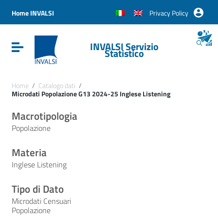
Vai ai contenuti
Vai al menu di navigazione
Home INVALSI
Privacy Policy
Vai al footer
INVALSI Servizio
Attiva / disattiva la navigazione
Statistico
Home
/
Catalogo dati
/
Microdati Popolazione G13 2024-25 Inglese Listening
Macrotipologia
Popolazione
Materia
Inglese Listening
Tipo di Dato
Microdati Censuari
Popolazione