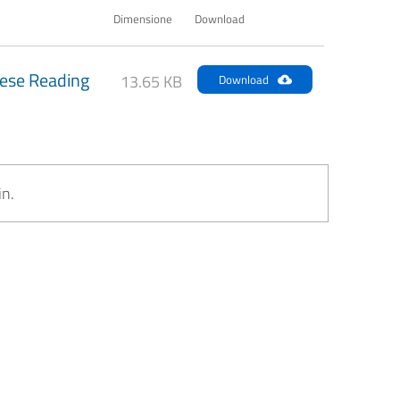
Dimensione
Download
lese Reading
13.65 KB
Download
in.