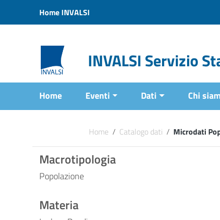
Vai ai contenuti
Home INVALSI
Vai al menu di navigazione
Vai al footer
INVALSI Servizio Sta
Home
Eventi
Dati
Chi sia
Home
/
Catalogo dati
/
Microdati Po
Macrotipologia
Popolazione
Materia