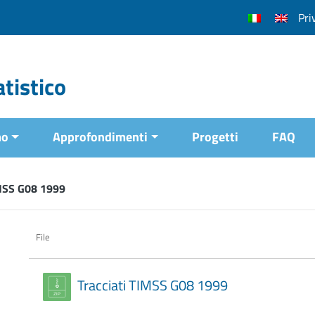
Pri
tistico
mo
Approfondimenti
Progetti
FAQ
MSS G08 1999
File
Tracciati TIMSS G08 1999