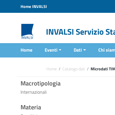
Vai ai contenuti
Home INVALSI
Vai al menu di navigazione
Vai al footer
INVALSI Servizio Sta
Home
Eventi
Dati
Chi sia
Home
/
Catalogo dati
/
Microdati TI
Macrotipologia
Internazionali
Materia